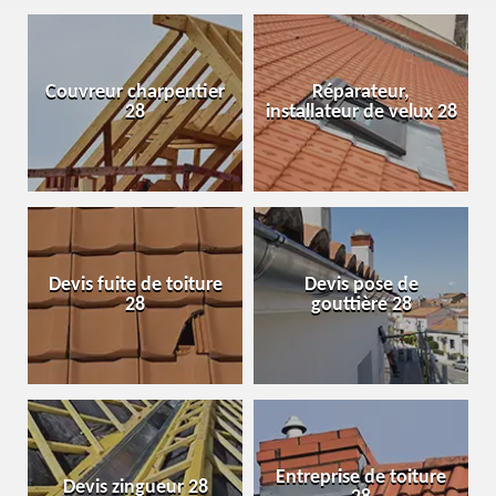
Couvreur charpentier
Réparateur,
28
installateur de velux 28
Devis fuite de toiture
Devis pose de
28
gouttière 28
Entreprise de toiture
Devis zingueur 28