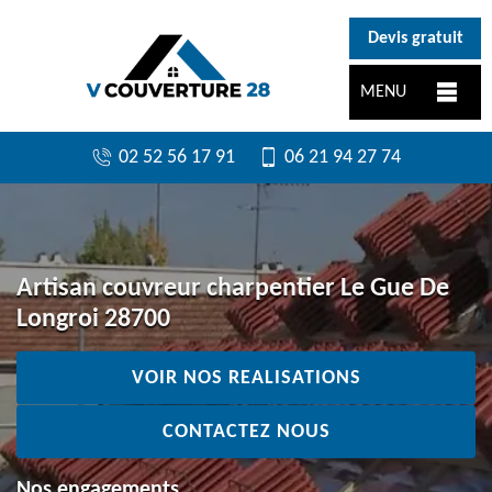
}
Devis gratuit
MENU
02 52 56 17 91
06 21 94 27 74
Artisan couvreur charpentier Le Gue De
Longroi 28700
VOIR NOS REALISATIONS
CONTACTEZ NOUS
Nos engagements