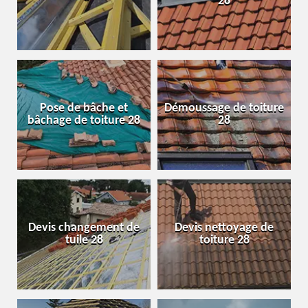
28
Pose de bâche et
Démoussage de toiture
bâchage de toiture 28
28
Devis changement de
Devis nettoyage de
tuile 28
toiture 28