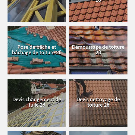
28
Pose de bâche et
Démoussage de toiture
bâchage de toiture 28
28
Devis changement de
Devis nettoyage de
tuile 28
toiture 28