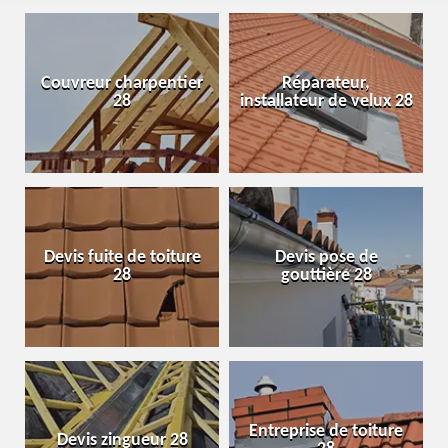
Couvreur charpentier
Réparateur,
28
installateur de velux 28
Devis fuite de toiture
Devis pose de
28
gouttière 28
Entreprise de toiture
Devis zingueur 28