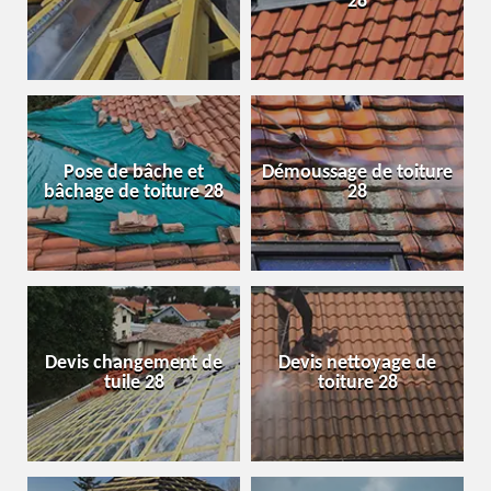
28
Pose de bâche et
Démoussage de toiture
bâchage de toiture 28
28
Devis changement de
Devis nettoyage de
tuile 28
toiture 28