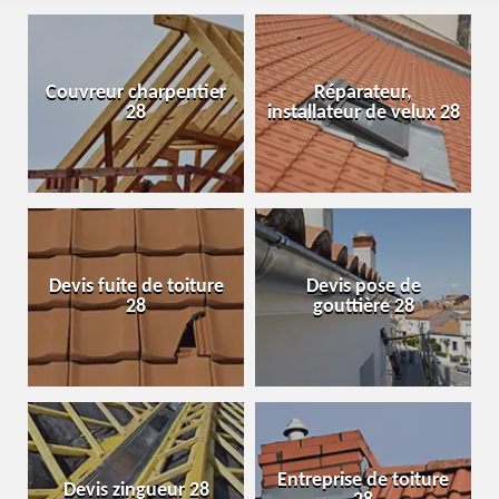
Couvreur charpentier
Réparateur,
28
installateur de velux 28
Devis fuite de toiture
Devis pose de
28
gouttière 28
Entreprise de toiture
Devis zingueur 28