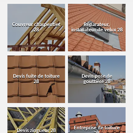
Couvreur charpentier
Réparateur,
28
installateur de velux 28
Devis fuite de toiture
Devis pose de
28
gouttière 28
Entreprise de toiture
Devis zingueur 28