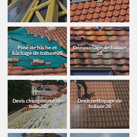
28
Pose de bâche et
Démoussage de toiture
bâchage de toiture 28
28
Devis changement de
Devis nettoyage de
tuile 28
toiture 28