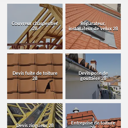
Couvreur charpentier
Réparateur,
28
installateur de velux 28
Devis fuite de toiture
Devis pose de
28
gouttière 28
Entreprise de toiture
Devis zingueur 28