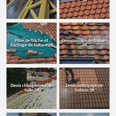
28
Pose de bâche et
Démoussage de toiture
bâchage de toiture 28
28
Devis changement de
Devis nettoyage de
tuile 28
toiture 28