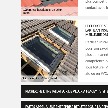
plus compétiti
contact avec l
LE CHOIX DE S
L’ARTISAN INS
MEILLEURE DES
L’artisan inst
pour son savoi
plusieurs année
compétence pou
sous toiture. 
alu ou en PVC.
RECHERCHE D’INSTALLATEUR DE VELUX À FLACEY : VISITE
FAITES APPEL À UNE ENTREPRISE RÉPUTÉE POUR LA RÉP