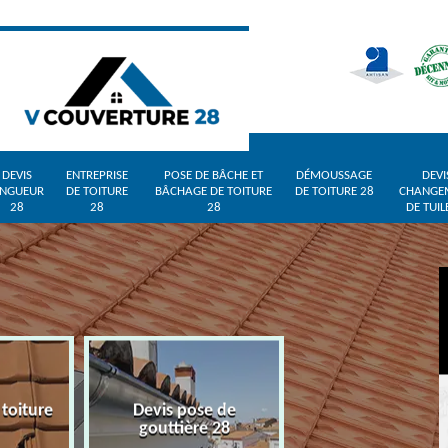
DEVIS
ENTREPRISE
POSE DE BÂCHE ET
DÉMOUSSAGE
DEVI
INGUEUR
DE TOITURE
BÂCHAGE DE TOITURE
DE TOITURE 28
CHANGE
28
28
28
DE TUIL
 toiture
Devis pose de
Devis zingueur 
gouttière 28