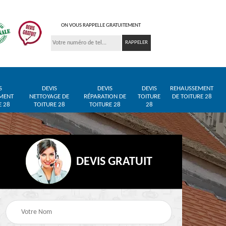
ON VOUS RAPPELLE GRATUITEMENT
S
DEVIS
DEVIS
DEVIS
REHAUSSEMENT
MENT
NETTOYAGE DE
RÉPARATION DE
TOITURE
DE TOITURE 28
E 28
TOITURE 28
TOITURE 28
28
DEVIS GRATUIT
Entreprise de toiture
Pose de bâche et
28
28
bâchage de toiture 28