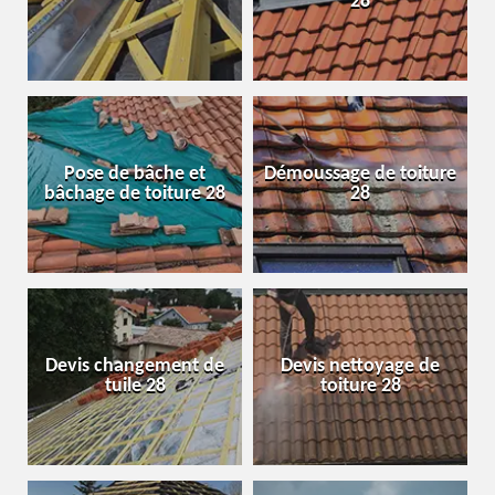
28
Pose de bâche et
Démoussage de toiture
bâchage de toiture 28
28
Devis changement de
Devis nettoyage de
tuile 28
toiture 28