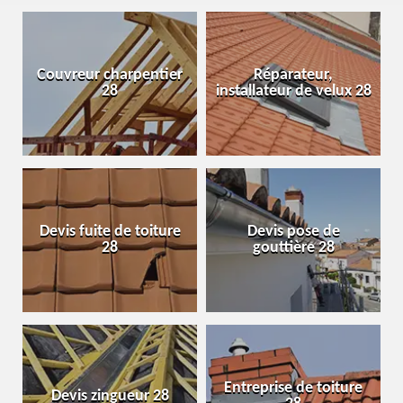
Couvreur charpentier
Réparateur,
28
installateur de velux 28
Devis fuite de toiture
Devis pose de
28
gouttière 28
Entreprise de toiture
Devis zingueur 28