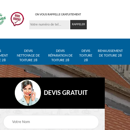
ON VOUS RAPPELLE GRATUITEMENT
S
DEVIS
DEVIS
DEVIS
REHAUSSEMENT
MENT
NETTOYAGE DE
RÉPARATION DE
TOITURE
DE TOITURE 28
E 28
TOITURE 28
TOITURE 28
28
DEVIS GRATUIT
Entreprise de toiture
Pose de bâche et
28
28
bâchage de toiture 28