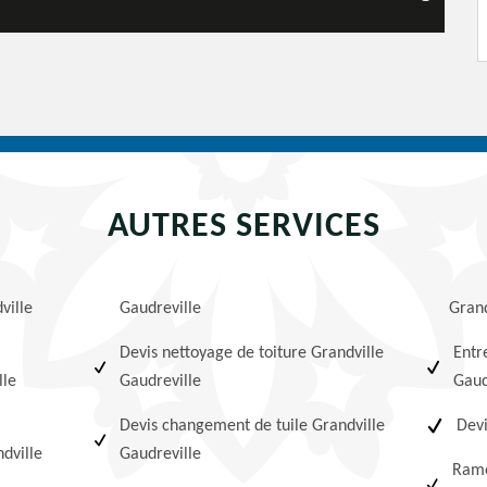
AUTRES SERVICES
ville
Gaudreville
Grand
Devis nettoyage de toiture Grandville
Entr
lle
Gaudreville
Gaud
Devis changement de tuile Grandville
Devi
dville
Gaudreville
Ramo