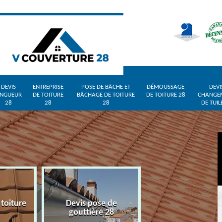
DEVIS
ENTREPRISE
POSE DE BÂCHE ET
DÉMOUSSAGE
DEVI
INGUEUR
DE TOITURE
BÂCHAGE DE TOITURE
DE TOITURE 28
CHANGE
28
28
28
DE TUIL
 toiture
Devis pose de
Devis zingueur 
gouttière 28