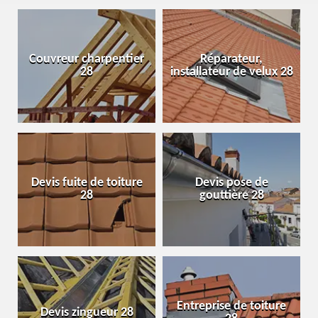
Couvreur charpentier
Réparateur,
28
installateur de velux 28
Devis fuite de toiture
Devis pose de
28
gouttière 28
Entreprise de toiture
Devis zingueur 28