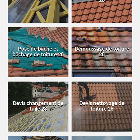
28
Pose de bâche et
Démoussage de toiture
bâchage de toiture 28
28
Devis changement de
Devis nettoyage de
tuile 28
toiture 28