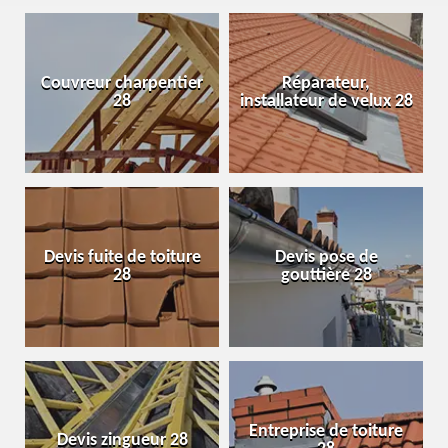
Couvreur charpentier
Réparateur,
28
installateur de velux 28
Devis fuite de toiture
Devis pose de
28
gouttière 28
Entreprise de toiture
Devis zingueur 28