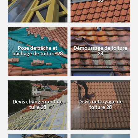
28
Pose de bâche et
Démoussage de toiture
bâchage de toiture 28
28
Devis changement de
Devis nettoyage de
tuile 28
toiture 28