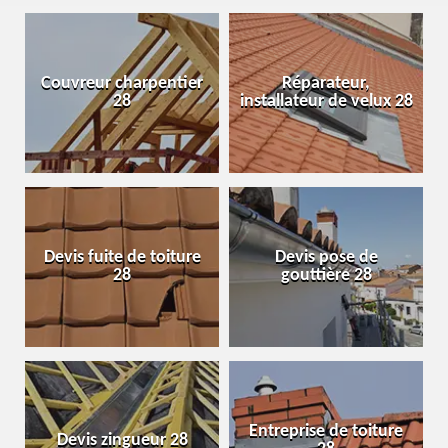
Couvreur charpentier
Réparateur,
28
installateur de velux 28
Devis fuite de toiture
Devis pose de
28
gouttière 28
Entreprise de toiture
Devis zingueur 28