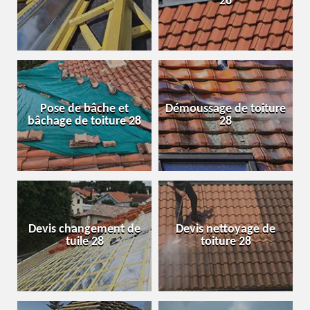
28
Pose de bâche et
Démoussage de toiture
bâchage de toiture 28
28
Devis changement de
Devis nettoyage de
tuile 28
toiture 28