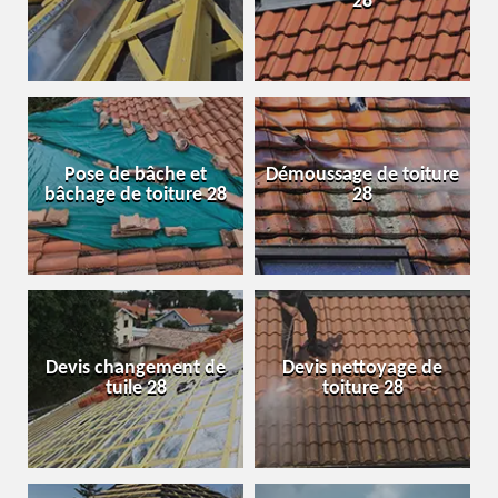
28
Pose de bâche et
Démoussage de toiture
bâchage de toiture 28
28
Devis changement de
Devis nettoyage de
tuile 28
toiture 28