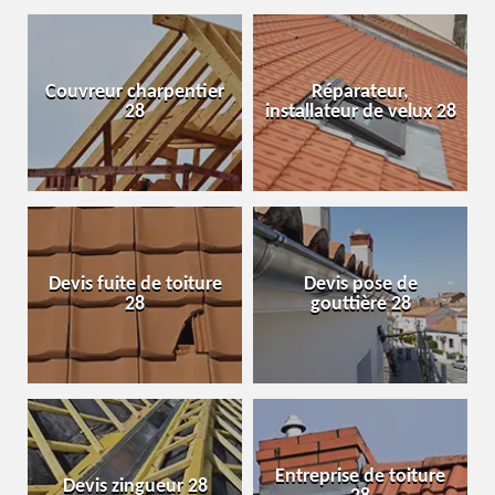
Couvreur charpentier
Réparateur,
28
installateur de velux 28
Devis fuite de toiture
Devis pose de
28
gouttière 28
Entreprise de toiture
Devis zingueur 28