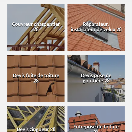
Couvreur charpentier
Réparateur,
28
installateur de velux 28
Devis fuite de toiture
Devis pose de
28
gouttière 28
Entreprise de toiture
Devis zingueur 28