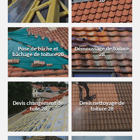
28
Pose de bâche et
Démoussage de toiture
bâchage de toiture 28
28
Devis changement de
Devis nettoyage de
tuile 28
toiture 28