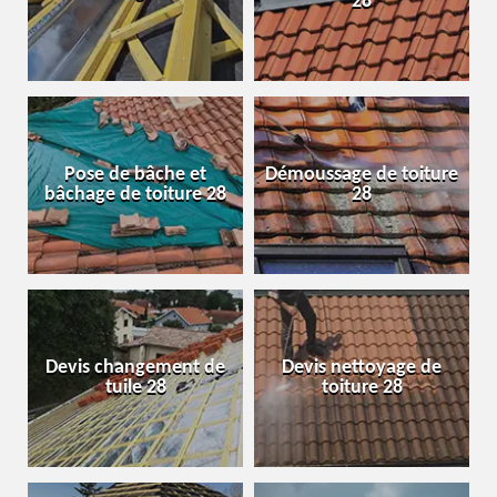
28
Pose de bâche et
Démoussage de toiture
bâchage de toiture 28
28
Devis changement de
Devis nettoyage de
tuile 28
toiture 28