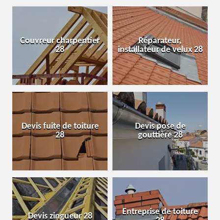
Couvreur charpentier
Réparateur,
28
installateur de velux 28
Devis fuite de toiture
Devis pose de
28
gouttière 28
Entreprise de toiture
Devis zingueur 28