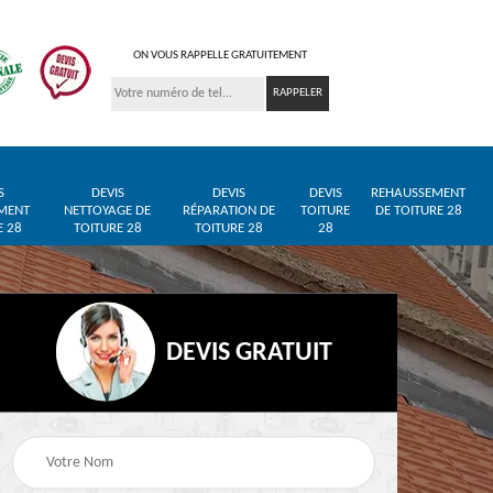
ON VOUS RAPPELLE GRATUITEMENT
S
DEVIS
DEVIS
DEVIS
REHAUSSEMENT
MENT
NETTOYAGE DE
RÉPARATION DE
TOITURE
DE TOITURE 28
E 28
TOITURE 28
TOITURE 28
28
DEVIS GRATUIT
Entreprise de toiture
Pose de bâche et
28
28
bâchage de toiture 28