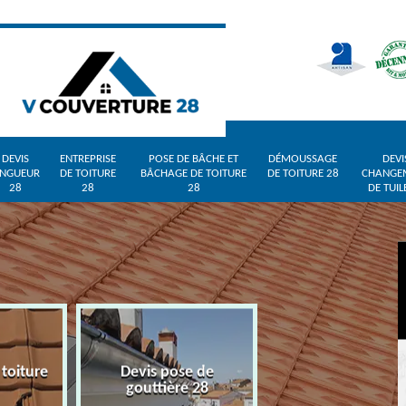
DEVIS
ENTREPRISE
POSE DE BÂCHE ET
DÉMOUSSAGE
DEVI
INGUEUR
DE TOITURE
BÂCHAGE DE TOITURE
DE TOITURE 28
CHANGE
28
28
28
DE TUIL
 toiture
Devis pose de
Devis zingueur 
gouttière 28