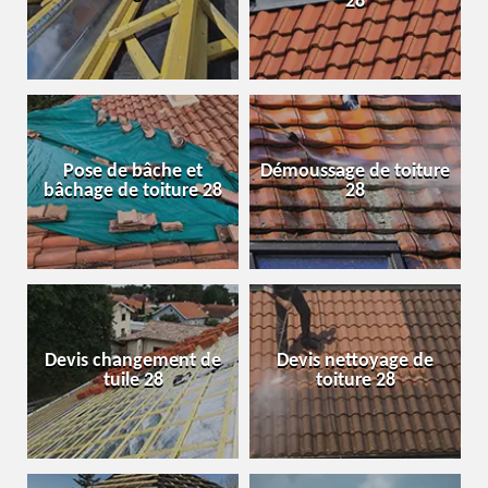
28
Pose de bâche et
Démoussage de toiture
bâchage de toiture 28
28
Devis changement de
Devis nettoyage de
tuile 28
toiture 28