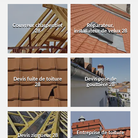
Couvreur charpentier
Réparateur,
28
installateur de velux 28
Devis fuite de toiture
Devis pose de
28
gouttière 28
Entreprise de toiture
Devis zingueur 28