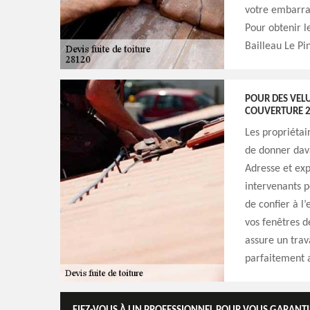
votre embarras
Pour obtenir l
Bailleau Le Pin
POUR DES VELUX
COUVERTURE 
Les propriétai
de donner dava
Adresse et exp
intervenants p
de confier à l
vos fenêtres d
assure un trava
parfaitement a