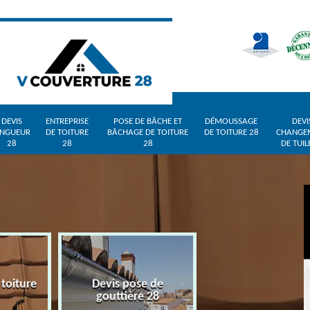
DEVIS
ENTREPRISE
POSE DE BÂCHE ET
DÉMOUSSAGE
DEVI
INGUEUR
DE TOITURE
BÂCHAGE DE TOITURE
DE TOITURE 28
CHANGE
28
28
28
DE TUIL
 toiture
Devis pose de
Devis zingueur 
gouttière 28