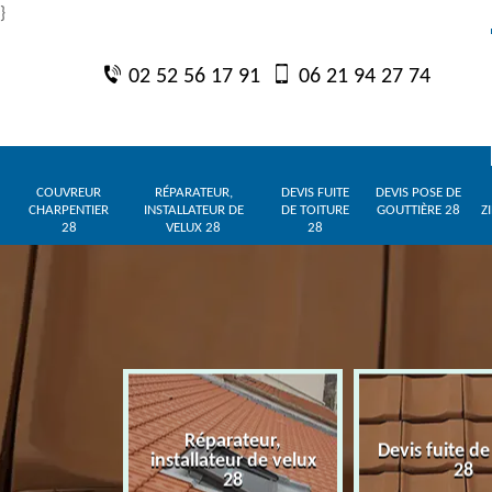
}
02 52 56 17 91
06 21 94 27 74
COUVREUR
RÉPARATEUR,
DEVIS FUITE
DEVIS POSE DE
CHARPENTIER
INSTALLATEUR DE
DE TOITURE
GOUTTIÈRE 28
Z
28
VELUX 28
28
Réparateur,
charpentier
Devis fuite de
installateur de velux
28
28
28