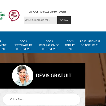
ON VOUS RAPPELLE GRATUITEMENT
S
DEVIS
DEVIS
DEVIS
REHAUSSEMENT
MENT
NETTOYAGE DE
RÉPARATION DE
TOITURE
DE TOITURE 28
E 28
TOITURE 28
TOITURE 28
28
DEVIS GRATUIT
Entreprise de toiture
Pose de bâche et
28
28
bâchage de toiture 28