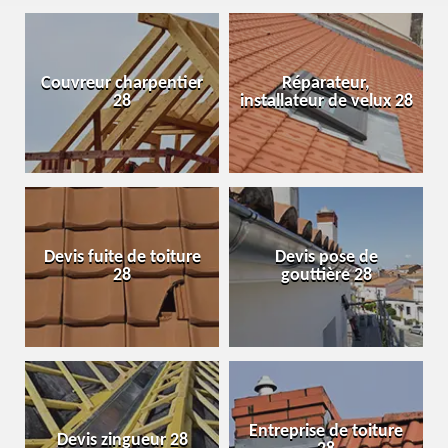
Couvreur charpentier
Réparateur,
28
installateur de velux 28
Devis fuite de toiture
Devis pose de
28
gouttière 28
Entreprise de toiture
Devis zingueur 28