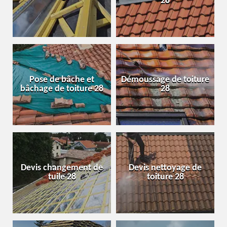
28
Pose de bâche et
Démoussage de toiture
bâchage de toiture 28
28
Devis changement de
Devis nettoyage de
tuile 28
toiture 28