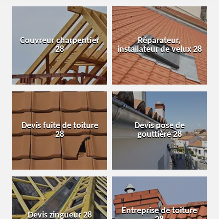
Couvreur charpentier
Réparateur,
28
installateur de velux 28
Devis fuite de toiture
Devis pose de
28
gouttière 28
Entreprise de toiture
Devis zingueur 28