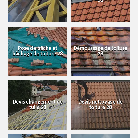
28
Pose de bâche et
Démoussage de toiture
bâchage de toiture 28
28
Devis changement de
Devis nettoyage de
tuile 28
toiture 28