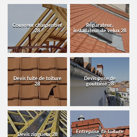
Couvreur charpentier
Réparateur,
28
installateur de velux 28
Devis fuite de toiture
Devis pose de
28
gouttière 28
Entreprise de toiture
Devis zingueur 28