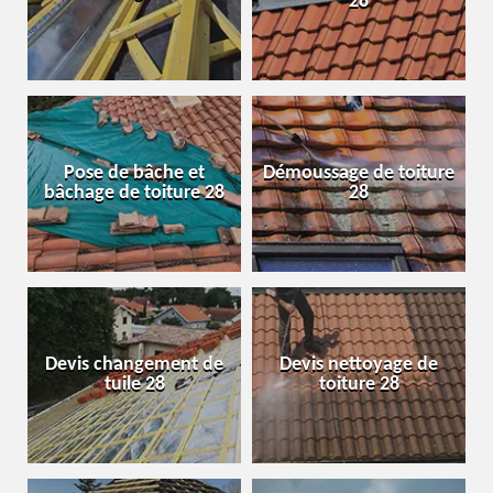
28
Pose de bâche et
Démoussage de toiture
bâchage de toiture 28
28
Devis changement de
Devis nettoyage de
tuile 28
toiture 28