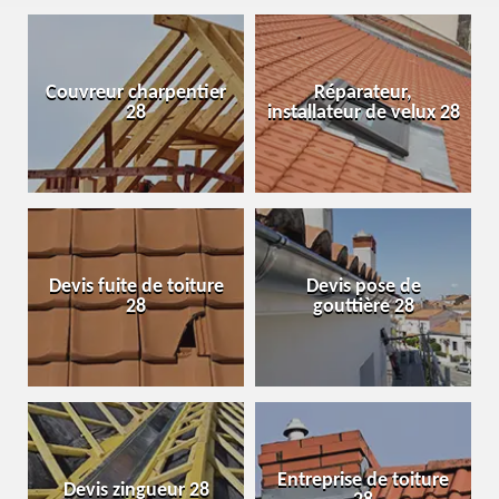
Couvreur charpentier
Réparateur,
28
installateur de velux 28
Devis fuite de toiture
Devis pose de
28
gouttière 28
Entreprise de toiture
Devis zingueur 28