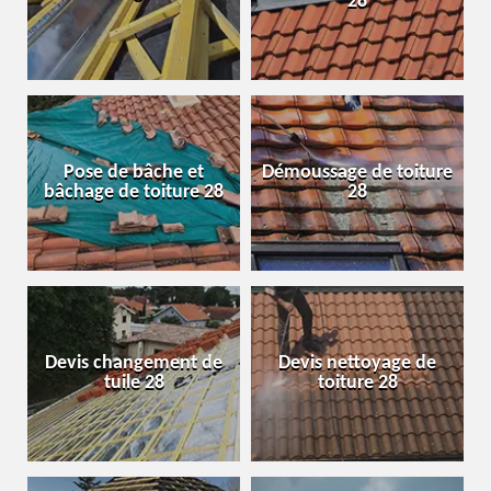
28
Pose de bâche et
Démoussage de toiture
bâchage de toiture 28
28
Devis changement de
Devis nettoyage de
tuile 28
toiture 28