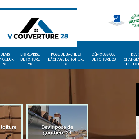
DEVIS
ENTREPRISE
POSE DE BÂCHE ET
DÉMOUSSAGE
DEVI
INGUEUR
DE TOITURE
BÂCHAGE DE TOITURE
DE TOITURE 28
CHANGE
28
28
28
DE TUIL
 toiture
Devis pose de
Devis zingueur 
gouttière 28