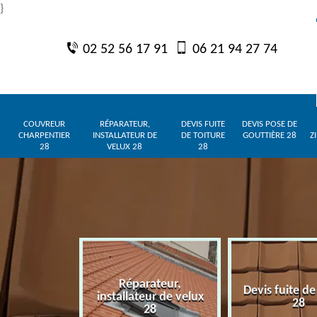
}
02 52 56 17 91
06 21 94 27 74
COUVREUR
RÉPARATEUR,
DEVIS FUITE
DEVIS POSE DE
CHARPENTIER
INSTALLATEUR DE
DE TOITURE
GOUTTIÈRE 28
Z
28
VELUX 28
28
Réparateur,
charpentier
Devis fuite de
installateur de velux
28
28
28