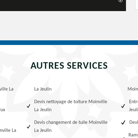
AUTRES SERVICES
ille La
La Jeulin
Moinv
Devis nettoyage de toiture Moinville
Entr
lux
La Jeulin
Jeul
Devis changement de tuile Moinville
Devi
ville La
La Jeulin
Ramo