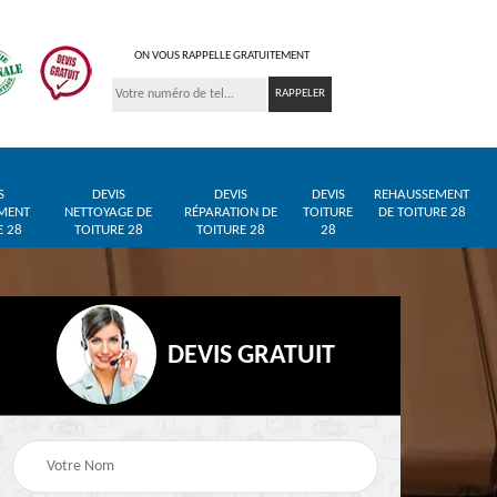
ON VOUS RAPPELLE GRATUITEMENT
S
DEVIS
DEVIS
DEVIS
REHAUSSEMENT
MENT
NETTOYAGE DE
RÉPARATION DE
TOITURE
DE TOITURE 28
E 28
TOITURE 28
TOITURE 28
28
DEVIS GRATUIT
Entreprise de toiture
Pose de bâche et
28
28
bâchage de toiture 28