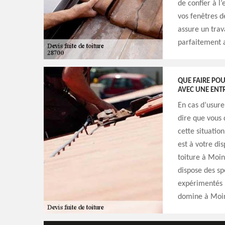
de confier à l
vos fenêtres d
assure un trava
parfaitement a
QUE FAIRE POU
AVEC UNE ENTR
En cas d’usure
dire que vous 
cette situatio
est à votre di
toiture à Moinv
dispose des spé
expérimentés p
domine à Moinv