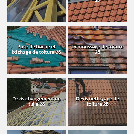
28
Pose de bâche et
Démoussage de toiture
bâchage de toiture 28
28
Devis changement de
Devis nettoyage de
tuile 28
toiture 28