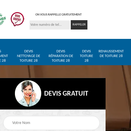
ON VOUS RAPPELLE GRATUITEMENT
S
DEVIS
DEVIS
DEVIS
REHAUSSEMENT
MENT
NETTOYAGE DE
RÉPARATION DE
TOITURE
DE TOITURE 28
E 28
TOITURE 28
TOITURE 28
28
DEVIS GRATUIT
Entreprise de toiture
Pose de bâche et
28
28
bâchage de toiture 28