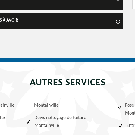
S À AVOIR
AUTRES SERVICES
ainville
Montainville
Pose
Mont
lux
Devis nettoyage de toiture
Montainville
Entr