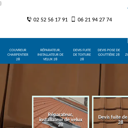
}
02 52 56 17 91
06 21 94 27 74
COUVREUR
RÉPARATEUR,
DEVIS FUITE
DEVIS POSE DE
CHARPENTIER
INSTALLATEUR DE
DE TOITURE
GOUTTIÈRE 28
Z
28
VELUX 28
28
Réparateur,
charpentier
Devis fuite de
installateur de velux
28
28
28