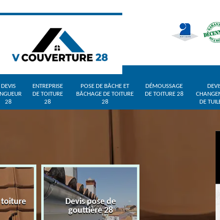
DEVIS
ENTREPRISE
POSE DE BÂCHE ET
DÉMOUSSAGE
DEVI
INGUEUR
DE TOITURE
BÂCHAGE DE TOITURE
DE TOITURE 28
CHANGE
28
28
28
DE TUIL
 toiture
Devis pose de
Devis zingueur 
gouttière 28