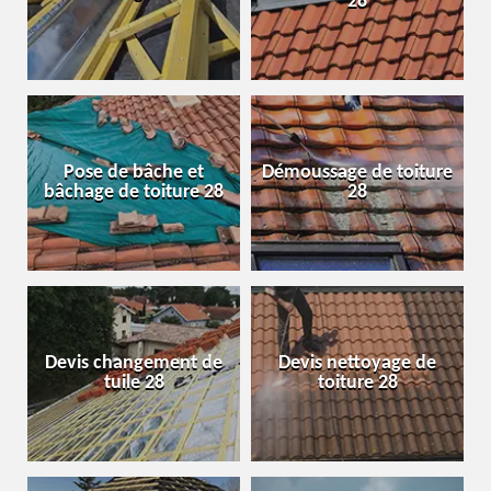
28
Pose de bâche et
Démoussage de toiture
bâchage de toiture 28
28
Devis changement de
Devis nettoyage de
tuile 28
toiture 28