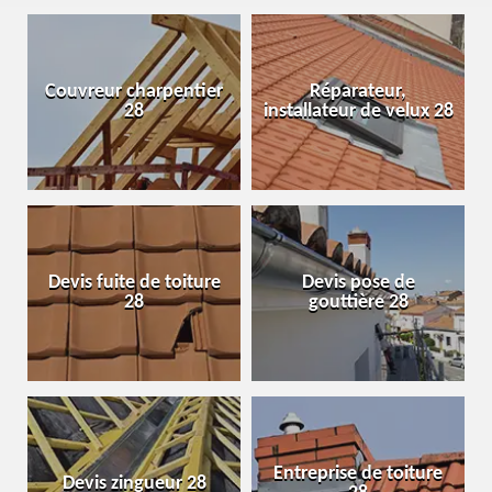
Couvreur charpentier
Réparateur,
28
installateur de velux 28
Devis fuite de toiture
Devis pose de
28
gouttière 28
Entreprise de toiture
Devis zingueur 28