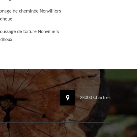
nage de cheminée Nonvilliers
dhoux
ussage de toiture Nonvilliers
ndhoux
28000 Chartres