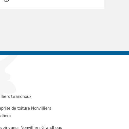
lliers Grandhoux
eprise de toiture Nonvilliers
ndhoux
s zingueur Nonvilliers Grandhoux