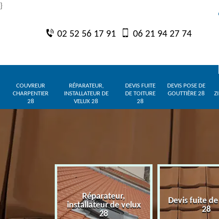
}
02 52 56 17 91
06 21 94 27 74
COUVREUR
RÉPARATEUR,
DEVIS FUITE
DEVIS POSE DE
CHARPENTIER
INSTALLATEUR DE
DE TOITURE
GOUTTIÈRE 28
Z
28
VELUX 28
28
Réparateur,
charpentier
Devis fuite de
installateur de velux
28
28
28