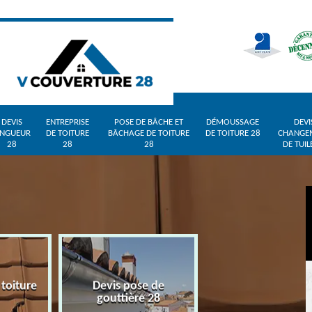
DEVIS
ENTREPRISE
POSE DE BÂCHE ET
DÉMOUSSAGE
DEVI
INGUEUR
DE TOITURE
BÂCHAGE DE TOITURE
DE TOITURE 28
CHANGE
28
28
28
DE TUIL
 toiture
Devis pose de
Devis zingueur 
gouttière 28