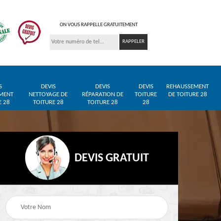
ON VOUS RAPPELLE GRATUITEMENT
S
DEVIS
DEVIS
DEVIS
REHAUSSEMENT
MENT
NETTOYAGE DE
RÉPARATION DE
TOITURE
DE TOITURE 28
E 28
TOITURE 28
TOITURE 28
28
DEVIS GRATUIT
Entreprise de toiture
Pose de bâche et
28
28
bâchage de toiture 28