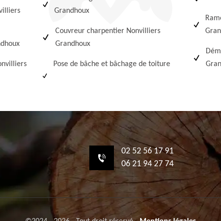
illiers
Grandhoux
Ramo
Couvreur charpentier Nonvilliers
Gran
andhoux
Grandhoux
Démo
nvilliers
Pose de bâche et bâchage de toiture
Gra
02 52 56 17 91
06 21 94 27 74