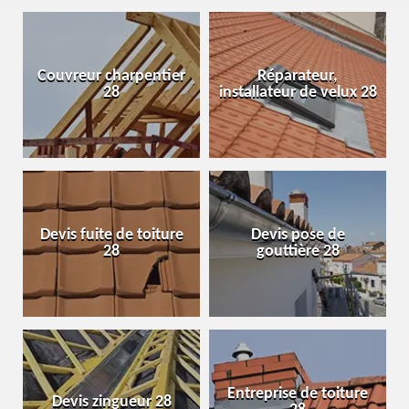
Couvreur charpentier
Réparateur,
28
installateur de velux 28
Devis fuite de toiture
Devis pose de
28
gouttière 28
Entreprise de toiture
Devis zingueur 28