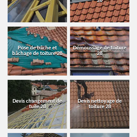
28
Pose de bâche et
Démoussage de toiture
bâchage de toiture 28
28
Devis changement de
Devis nettoyage de
tuile 28
toiture 28