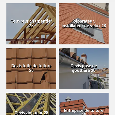
Couvreur charpentier
Réparateur,
28
installateur de velux 28
Devis fuite de toiture
Devis pose de
28
gouttière 28
Entreprise de toiture
Devis zingueur 28