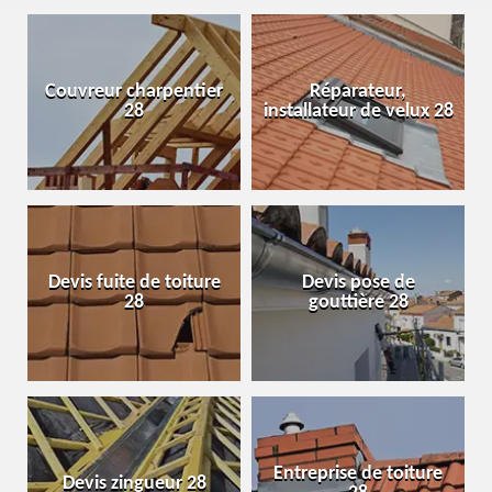
Couvreur charpentier
Réparateur,
28
installateur de velux 28
Devis fuite de toiture
Devis pose de
28
gouttière 28
Entreprise de toiture
Devis zingueur 28