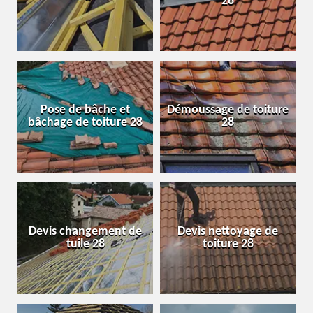
28
Pose de bâche et
Démoussage de toiture
bâchage de toiture 28
28
Devis changement de
Devis nettoyage de
tuile 28
toiture 28