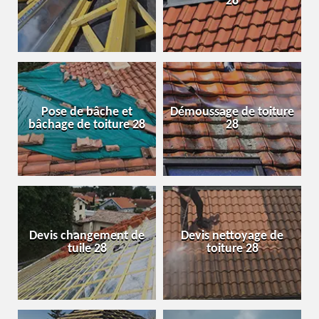
28
Pose de bâche et
Démoussage de toiture
bâchage de toiture 28
28
Devis changement de
Devis nettoyage de
tuile 28
toiture 28