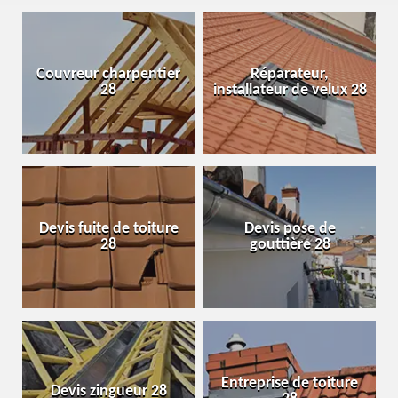
Couvreur charpentier
Réparateur,
28
installateur de velux 28
Devis fuite de toiture
Devis pose de
28
gouttière 28
Entreprise de toiture
Devis zingueur 28