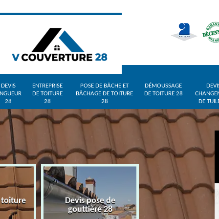
DEVIS
ENTREPRISE
POSE DE BÂCHE ET
DÉMOUSSAGE
DEVI
INGUEUR
DE TOITURE
BÂCHAGE DE TOITURE
DE TOITURE 28
CHANGE
28
28
28
DE TUIL
 toiture
Devis pose de
Devis zingueur 
gouttière 28