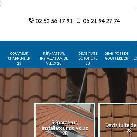
}
02 52 56 17 91
06 21 94 27 74
COUVREUR
RÉPARATEUR,
DEVIS FUITE
DEVIS POSE DE
CHARPENTIER
INSTALLATEUR DE
DE TOITURE
GOUTTIÈRE 28
Z
28
VELUX 28
28
Réparateur,
charpentier
Devis fuite de
installateur de velux
28
28
28