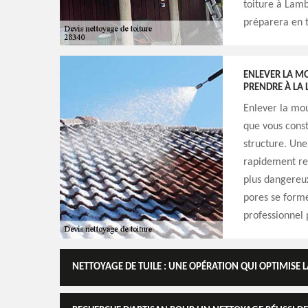
toiture à Lamb
préparera en t
ENLEVER LA MO
PRENDRE À LA 
Enlever la mou
que vous cons
structure. Une 
rapidement re
plus dangereux
pores se form
professionnel 
NETTOYAGE DE TUILE : UNE OPÉRATION QUI OPTIMISE L