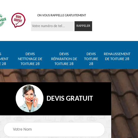
ON VOUS RAPPELLE GRATUITEMENT
S
DEVIS
DEVIS
DEVIS
REHAUSSEMENT
MENT
NETTOYAGE DE
RÉPARATION DE
TOITURE
DE TOITURE 28
E 28
TOITURE 28
TOITURE 28
28
DEVIS GRATUIT
Entreprise de toiture
Pose de bâche et
28
28
bâchage de toiture 28