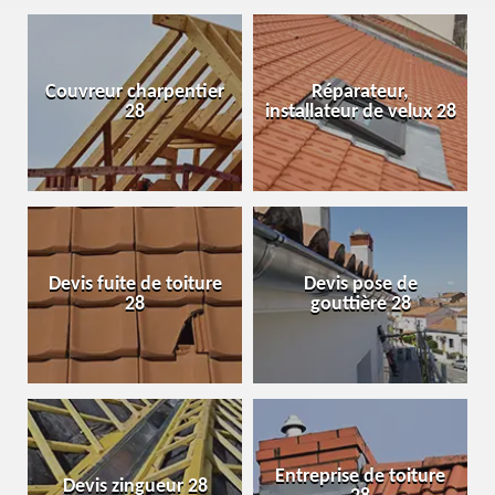
Couvreur charpentier
Réparateur,
28
installateur de velux 28
Devis fuite de toiture
Devis pose de
28
gouttière 28
Entreprise de toiture
Devis zingueur 28