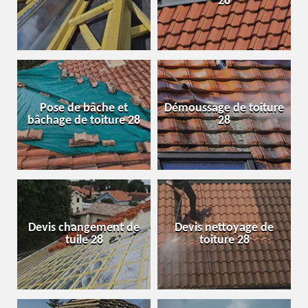
28
Pose de bâche et
Démoussage de toiture
bâchage de toiture 28
28
Devis changement de
Devis nettoyage de
tuile 28
toiture 28