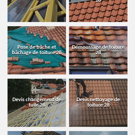
28
Pose de bâche et
Démoussage de toiture
bâchage de toiture 28
28
Devis changement de
Devis nettoyage de
tuile 28
toiture 28