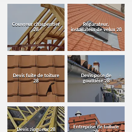
Couvreur charpentier
Réparateur,
28
installateur de velux 28
Devis fuite de toiture
Devis pose de
28
gouttière 28
Entreprise de toiture
Devis zingueur 28