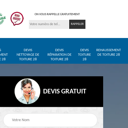
ON VOUS RAPPELLE GRATUITEMENT
S
DEVIS
DEVIS
DEVIS
REHAUSSEMENT
MENT
NETTOYAGE DE
RÉPARATION DE
TOITURE
DE TOITURE 28
E 28
TOITURE 28
TOITURE 28
28
DEVIS GRATUIT
Entreprise de toiture
Pose de bâche et
28