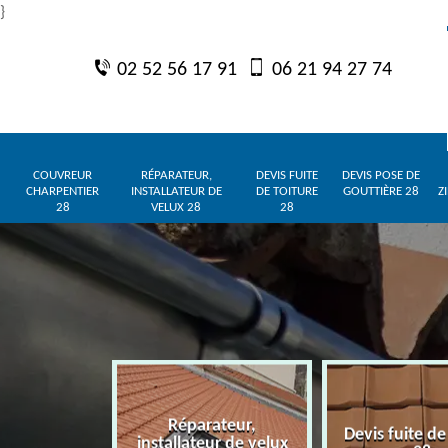
}
02 52 56 17 91
06 21 94 27 74
COUVREUR
RÉPARATEUR,
DEVIS FUITE
DEVIS POSE DE
CHARPENTIER
INSTALLATEUR DE
DE TOITURE
GOUTTIÈRE 28
Z
28
VELUX 28
28
Réparateur,
charpentier
Devis fuite de
installateur de velux