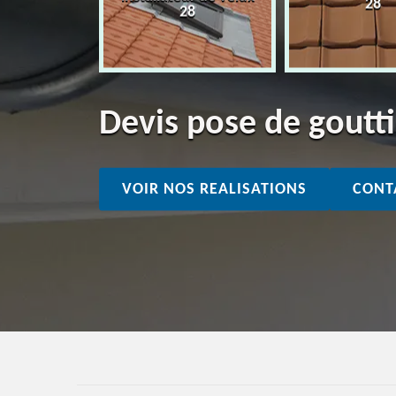
28
28
28
Devis pose de goutt
VOIR NOS REALISATIONS
CONT