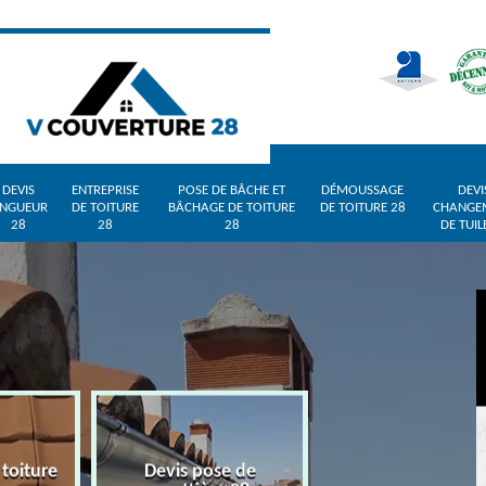
DEVIS
ENTREPRISE
POSE DE BÂCHE ET
DÉMOUSSAGE
DEVI
INGUEUR
DE TOITURE
BÂCHAGE DE TOITURE
DE TOITURE 28
CHANGE
28
28
28
DE TUIL
 toiture
Devis pose de
Devis zingueur 