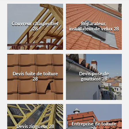
Couvreur charpentier
Réparateur,
28
installateur de velux 28
Devis fuite de toiture
Devis pose de
28
gouttière 28
Entreprise de toiture
Devis zingueur 28