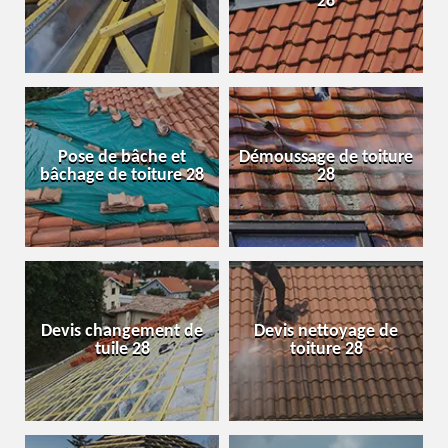
28
Pose de bâche et
Démoussage de toiture
bâchage de toiture 28
28
Devis changement de
Devis nettoyage de
tuile 28
toiture 28