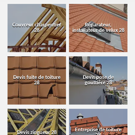
Couvreur charpentier
Réparateur,
28
installateur de velux 28
Devis fuite de toiture
Devis pose de
28
gouttière 28
Entreprise de toiture
Devis zingueur 28