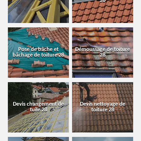
28
Pose de bâche et
Démoussage de toiture
bâchage de toiture 28
28
Devis changement de
Devis nettoyage de
tuile 28
toiture 28