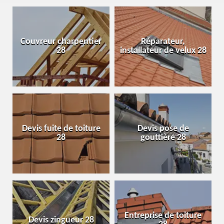
Couvreur charpentier
Réparateur,
28
installateur de velux 28
Devis fuite de toiture
Devis pose de
28
gouttière 28
Entreprise de toiture
Devis zingueur 28