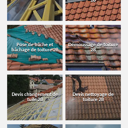
28
Pose de bâche et
Démoussage de toiture
bâchage de toiture 28
28
Devis changement de
Devis nettoyage de
tuile 28
toiture 28