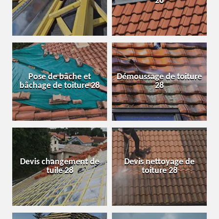
28
Pose de bâche et
Démoussage de toiture
bâchage de toiture 28
28
Devis changement de
Devis nettoyage de
tuile 28
toiture 28