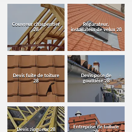
Couvreur charpentier
Réparateur,
28
installateur de velux 28
Devis fuite de toiture
Devis pose de
28
gouttière 28
Entreprise de toiture
Devis zingueur 28