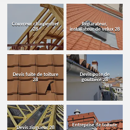
Couvreur charpentier
Réparateur,
28
installateur de velux 28
Devis fuite de toiture
Devis pose de
28
gouttière 28
Entreprise de toiture
Devis zingueur 28