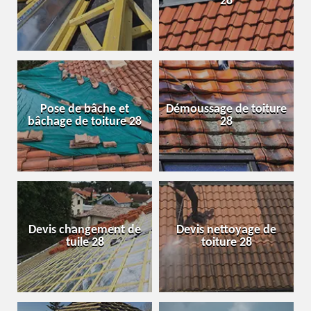
28
Pose de bâche et
Démoussage de toiture
bâchage de toiture 28
28
Devis changement de
Devis nettoyage de
tuile 28
toiture 28