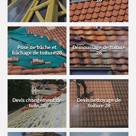
28
Pose de bâche et
Démoussage de toiture
bâchage de toiture 28
28
Devis changement de
Devis nettoyage de
tuile 28
toiture 28