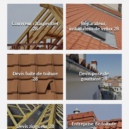
Couvreur charpentier
Réparateur,
28
installateur de velux 28
Devis fuite de toiture
Devis pose de
28
gouttière 28
Entreprise de toiture
Devis zingueur 28