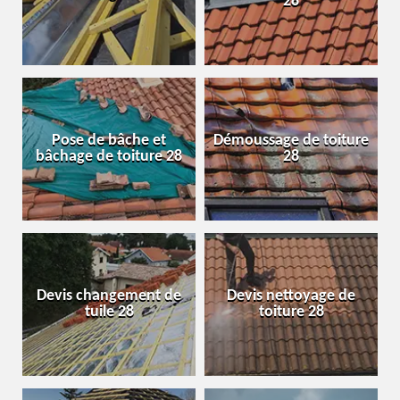
28
Pose de bâche et
Démoussage de toiture
bâchage de toiture 28
28
Devis changement de
Devis nettoyage de
tuile 28
toiture 28