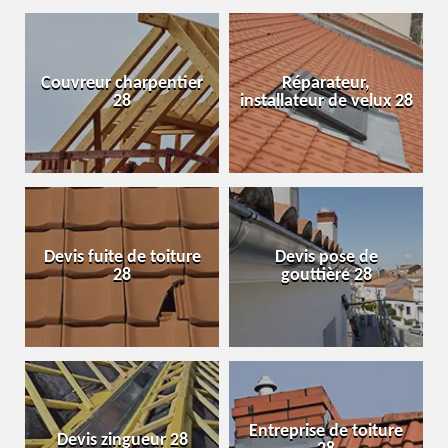
Couvreur charpentier
Réparateur,
28
installateur de velux 28
Devis fuite de toiture
Devis pose de
28
gouttière 28
Entreprise de toiture
Devis zingueur 28