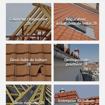
Couvreur charpentier
Réparateur,
28
installateur de velux 28
Devis fuite de toiture
Devis pose de
28
gouttière 28
Entreprise de toiture
Devis zingueur 28