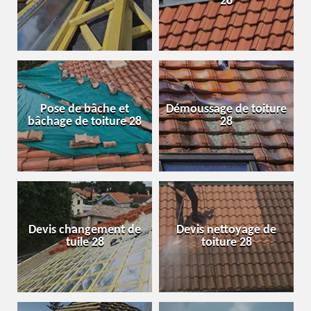
28
Pose de bâche et
Démoussage de toiture
bâchage de toiture 28
28
Devis changement de
Devis nettoyage de
tuile 28
toiture 28