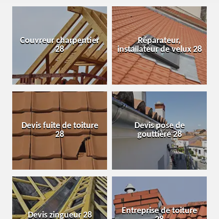
Couvreur charpentier
Réparateur,
28
installateur de velux 28
Devis fuite de toiture
Devis pose de
28
gouttière 28
Entreprise de toiture
Devis zingueur 28