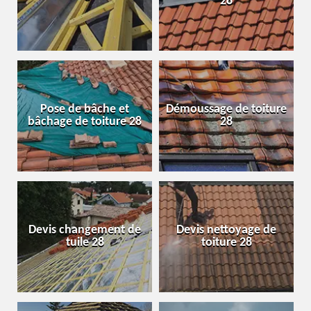
28
Pose de bâche et
Démoussage de toiture
bâchage de toiture 28
28
Devis changement de
Devis nettoyage de
tuile 28
toiture 28