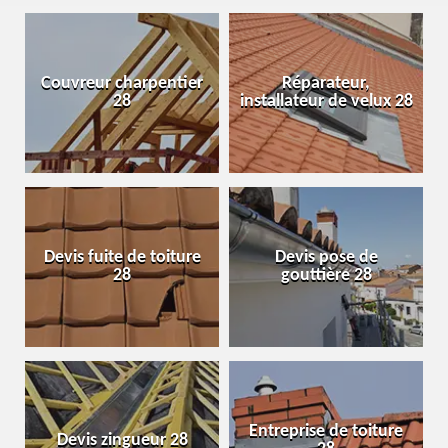
Couvreur charpentier
Réparateur,
28
installateur de velux 28
Devis fuite de toiture
Devis pose de
28
gouttière 28
Entreprise de toiture
Devis zingueur 28