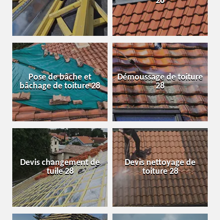
28
Pose de bâche et
Démoussage de toiture
bâchage de toiture 28
28
Devis changement de
Devis nettoyage de
tuile 28
toiture 28