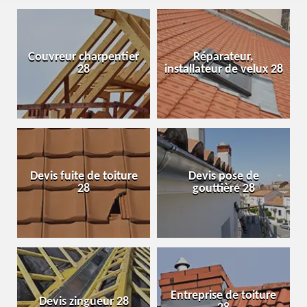
Couvreur charpentier
Réparateur,
28
installateur de velux 28
Devis fuite de toiture
Devis pose de
28
gouttière 28
Entreprise de toiture
Devis zingueur 28