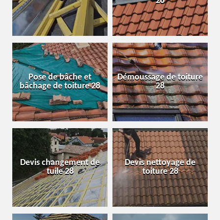
28
Pose de bâche et
Démoussage de toiture
bâchage de toiture 28
28
Devis changement de
Devis nettoyage de
tuile 28
toiture 28