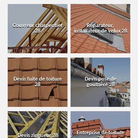
Couvreur charpentier
Réparateur,
28
installateur de velux 28
Devis fuite de toiture
Devis pose de
28
gouttière 28
Entreprise de toiture
Devis zingueur 28