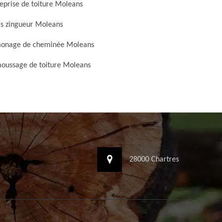
eprise de toiture Moleans
s zingueur Moleans
onage de cheminée Moleans
oussage de toiture Moleans
28000 Chartres