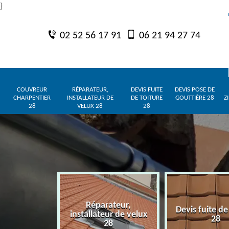
}
02 52 56 17 91
06 21 94 27 74
COUVREUR
RÉPARATEUR,
DEVIS FUITE
DEVIS POSE DE
CHARPENTIER
INSTALLATEUR DE
DE TOITURE
GOUTTIÈRE 28
Z
28
VELUX 28
28
Réparateur,
charpentier
Devis fuite de
installateur de velux
28
28
28