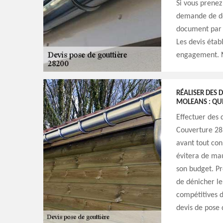
Si vous prenez
demande de dev
document par m
Les devis établ
engagement. N
RÉALISER DES 
MOLEANS : QUE
Effectuer des 
Couverture 28 
avant tout con
évitera de mau
son budget. P
de dénicher le 
compétitives d
devis de pose 