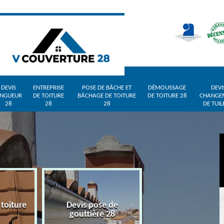
DEVIS
ENTREPRISE
POSE DE BÂCHE ET
DÉMOUSSAGE
DEVI
INGUEUR
DE TOITURE
BÂCHAGE DE TOITURE
DE TOITURE 28
CHANGE
28
28
28
DE TUIL
 toiture
Devis pose de
Devis zingueur 
gouttière 28