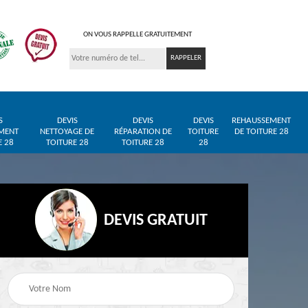
ON VOUS RAPPELLE GRATUITEMENT
S
DEVIS
DEVIS
DEVIS
REHAUSSEMENT
MENT
NETTOYAGE DE
RÉPARATION DE
TOITURE
DE TOITURE 28
E 28
TOITURE 28
TOITURE 28
28
DEVIS GRATUIT
Entreprise de toiture
Pose de bâche et
28
28
bâchage de toiture 28