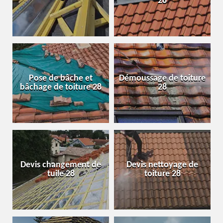
28
Pose de bâche et
Démoussage de toiture
bâchage de toiture 28
28
Devis changement de
Devis nettoyage de
tuile 28
toiture 28