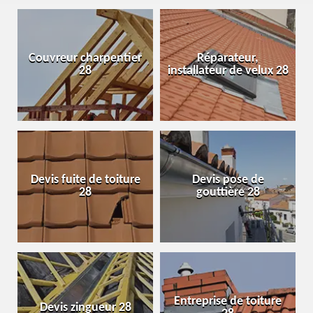
Couvreur charpentier
Réparateur,
28
installateur de velux 28
Devis fuite de toiture
Devis pose de
28
gouttière 28
Entreprise de toiture
Devis zingueur 28