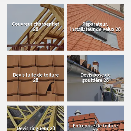
Couvreur charpentier
Réparateur,
28
installateur de velux 28
Devis fuite de toiture
Devis pose de
28
gouttière 28
Entreprise de toiture
Devis zingueur 28