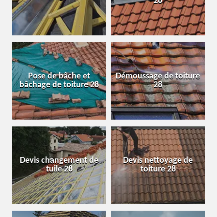
28
Pose de bâche et
Démoussage de toiture
bâchage de toiture 28
28
Devis changement de
Devis nettoyage de
tuile 28
toiture 28