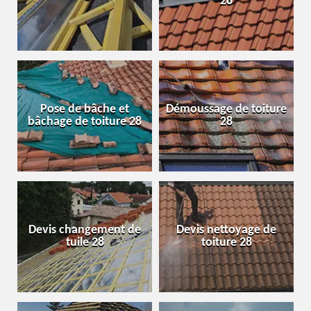
28
Pose de bâche et
Démoussage de toiture
bâchage de toiture 28
28
Devis changement de
Devis nettoyage de
tuile 28
toiture 28