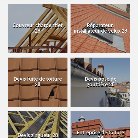
Couvreur charpentier
Réparateur,
28
installateur de velux 28
Devis fuite de toiture
Devis pose de
28
gouttière 28
Entreprise de toiture
Devis zingueur 28